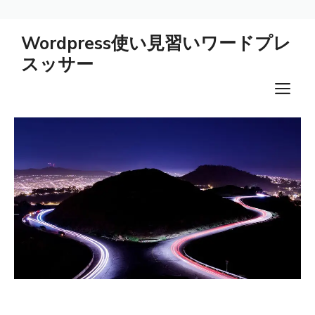
コ
Wordpress使い見習いワードプレ
ン
スッサー
テ
ン
メ
ツ
ニ
へ
ス
ュ
キ
ー
ッ
プ