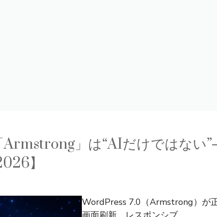
.0「Armstrong」は“AIだけでは
026】
WordPress 7.0（Armstr
画面刷新、レスポンシブ ...