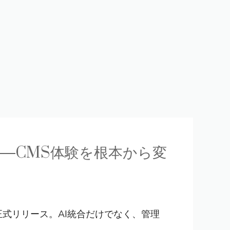
ない”──CMS体験を根本から変
ong）が正式リリース。AI統合だけでなく、管理