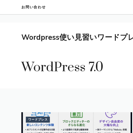
コ
お問い合わせ
ン
テ
ン
ツ
Wordpress使い見習いワード
へ
ス
キ
WordPress 7.0
ッ
プ
ワードプレス