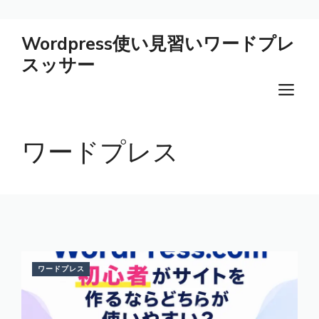
コ
Wordpress使い見習いワードプレ
ン
スッサー
テ
ン
メ
ツ
ニ
へ
ス
ワードプレス
ュ
キ
ー
ッ
プ
ワードプレス