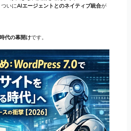
は、ついに
AIエージェントとのネイティブ統合
が
、
る時代の幕開け
です。