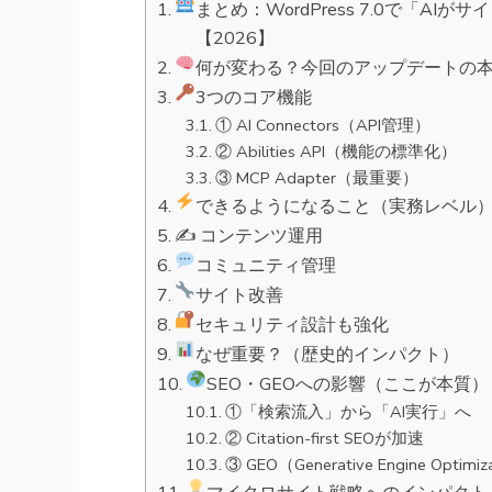
まとめ：WordPress 7.0で「A
【2026】
何が変わる？今回のアップデートの
3つのコア機能
① AI Connectors（API管理）
② Abilities API（機能の標準化）
③ MCP Adapter（最重要）
できるようになること（実務レベル
✍️ コンテンツ運用
コミュニティ管理
サイト改善
セキュリティ設計も強化
なぜ重要？（歴史的インパクト）
SEO・GEOへの影響（ここが本質）
①「検索流入」から「AI実行」へ
② Citation-first SEOが加速
③ GEO（Generative Engine Optim