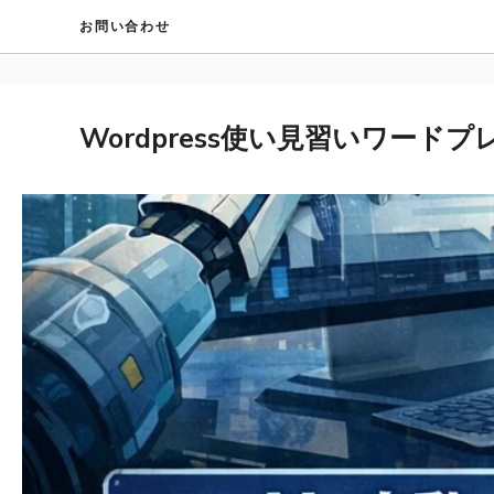
コ
お問い合わせ
ン
テ
ン
ツ
Wordpress使い見習いワード
へ
ス
キ
ッ
プ