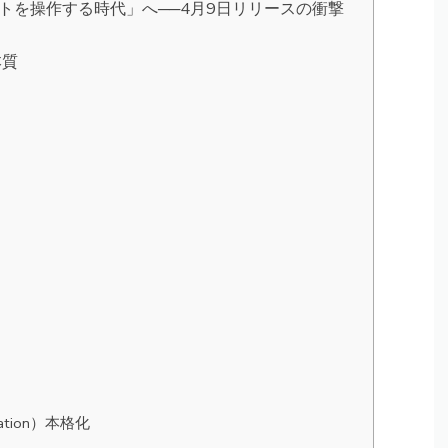
Iがサイトを操作する時代」へ──4月9日リリースの衝撃
本質
）
ization）本格化