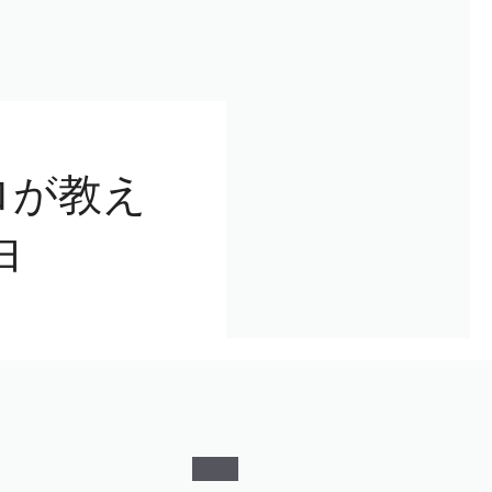
プロが教え
由