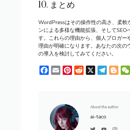
10. まとめ
WordPressはその操作性の高さ、
ンによる多様な機能拡張、そしてSEO
す。これらの理由から、個人ブロガーや中
理由が明確になります。あなたの次のウェ
の導入を検討してみてください。
F
E
Pi
R
X
T
Bl
ac
m
nt
e
el
o
e
ai
er
d
e
g
b
l
e
di
gr
g
o
st
t
a
er
About the author
ok
m
ai-taco