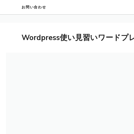
コ
お問い合わせ
ン
テ
ン
ツ
Wordpress使い見習いワード
へ
ス
キ
ッ
プ