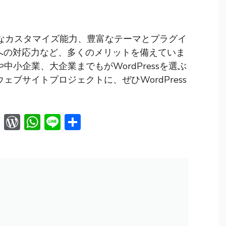
柔軟なカスタマイズ能力、豊富なテーマとプラグイ
への対応力など、多くのメリットを備えていま
小企業、大企業までもがWordPressを選ぶ
ブサイトプロジェクトに、ぜひWordPress
W
W
W
Li
共
e
or
h
n
有
C
d
at
e
h
Pr
s
at
e
A
ss
p
p