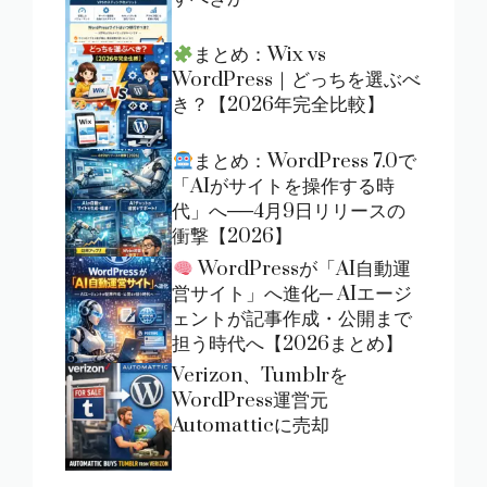
まとめ：Wix vs
WordPress｜どっちを選ぶべ
き？【2026年完全比較】
まとめ：WordPress 7.0で
「AIがサイトを操作する時
代」へ──4月9日リリースの
衝撃【2026】
WordPressが「AI自動運
営サイト」へ進化─ AIエージ
ェントが記事作成・公開まで
担う時代へ【2026まとめ】
Verizon、Tumblrを
WordPress運営元
Automatticに売却