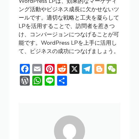
WordPress LPは、効果的なマーケティ
ング活動やビジネス成長に欠かせないツ
ールです。適切な戦略と工夫を凝らして
LPを活用することで、訪問者を惹きつ
け、コンバージョンにつなげることが可
能です。WordPress LPを上手に活用し
て、ビジネスの成功につなげましょう。
F
E
Pi
R
X
T
Bl
W
ac
m
nt
e
el
o
e
W
W
Li
共
e
ai
er
d
e
g
C
or
h
n
有
b
l
e
di
gr
g
h
d
at
e
o
st
t
a
er
at
Pr
s
ok
m
e
A
ss
p