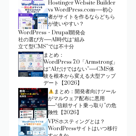
Hostinger Website Builder
vs WordPress.com──初心
者がサイトを作るならどちら
が使いやすい？
WordPress・Drupal開発会
社の選び方──AI時代は“組み
立て型CMS”では不十分
まとめ：
WordPress 7.0「Armstrong」
は“AIだけではない”──CMS体
験を根本から変える大型アップ
デート【2026】
まとめ：開発者向けツール
がマルウェア配布に悪用
──“信頼サイト乗っ取り”の危
険性【2026】
VPSホスティングとは？
WordPressサイトはいつ移行
すべきか