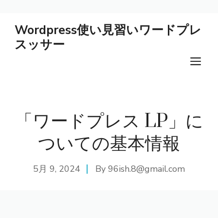
コ
Wordpress使い見習いワードプレ
ン
スッサー
テ
ン
メ
ツ
ニ
へ
ス
ュ
キ
「ワードプレス LP」に
ー
ッ
プ
ついての基本情報
5月 9, 2024
By
96ish.8@gmail.com