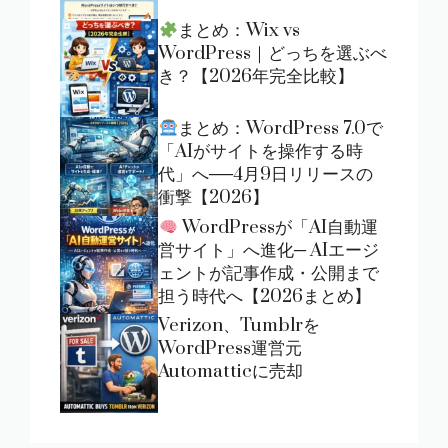
まとめ：Wix vs
WordPress｜どっちを選ぶべ
き？【2026年完全比較】
まとめ：WordPress 7.0で
「AIがサイトを操作する時
代」へ──4月9日リリースの
衝撃【2026】
WordPressが「AI自動運
営サイト」へ進化─ AIエージ
ェントが記事作成・公開まで
担う時代へ【2026まとめ】
Verizon、Tumblrを
WordPress運営元
Automatticに売却