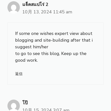
แจ็คสแปโร่ 2
10月 13, 2024 11:45 am
If some one wishes expert view about
blogging and site-building after that i
suggest him/her
to go to see this blog, Keep up the
good work.
返信
โป๊
10月 15, 2024 3:07 am