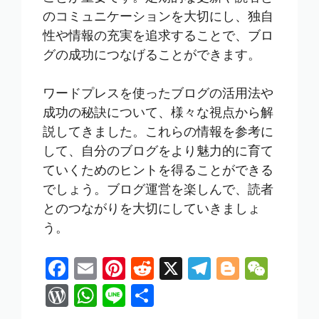
のコミュニケーションを大切にし、独自
性や情報の充実を追求することで、ブロ
グの成功につなげることができます。
ワードプレスを使ったブログの活用法や
成功の秘訣について、様々な視点から解
説してきました。これらの情報を参考に
して、自分のブログをより魅力的に育て
ていくためのヒントを得ることができる
でしょう。ブログ運営を楽しんで、読者
とのつながりを大切にしていきましょ
う。
F
E
Pi
R
X
T
Bl
W
ac
m
nt
e
el
o
e
W
W
Li
共
e
ai
er
d
e
g
C
or
h
n
有