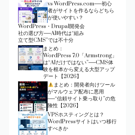
vs WordPress.com──初心
者がサイトを作るならどちら
が使いやすい？
WordPress・Drupal開発会
社の選び方──AI時代は“組み
立て型CMS”では不十分
まとめ：
WordPress 7.0「Armstrong」
は“AIだけではない”──CMS体
験を根本から変える大型アップ
デート【2026】
まとめ：開発者向けツール
がマルウェア配布に悪用
──“信頼サイト乗っ取り”の危
険性【2026】
VPSホスティングとは？
WordPressサイトはいつ移行
すべきか