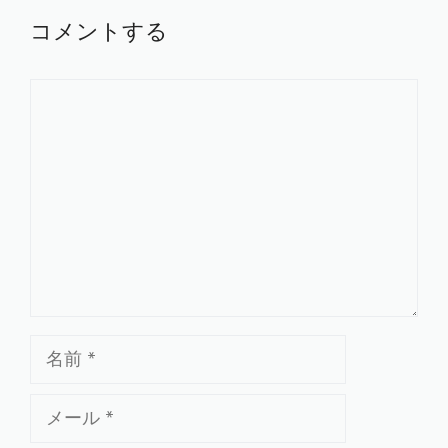
コメントする
コ
メ
ン
ト
名
前
メ
ー