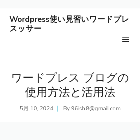
コ
Wordpress使い見習いワードプレ
ン
スッサー
テ
ン
メ
ツ
ニ
へ
ス
ュ
キ
ワードプレス ブログの
ー
ッ
プ
使用方法と活用法
5月 10, 2024
By
96ish.8@gmail.com