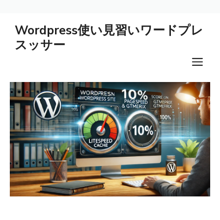
コ
Wordpress使い見習いワードプレ
ン
スッサー
テ
ン
メ
ツ
ニ
へ
ス
ュ
キ
ー
ッ
プ