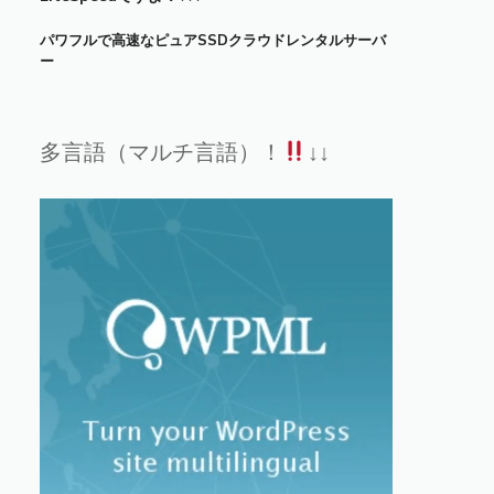
パワフルで高速なピュアSSDクラウドレンタルサーバ
ー
多言語（マルチ言語）！
↓↓