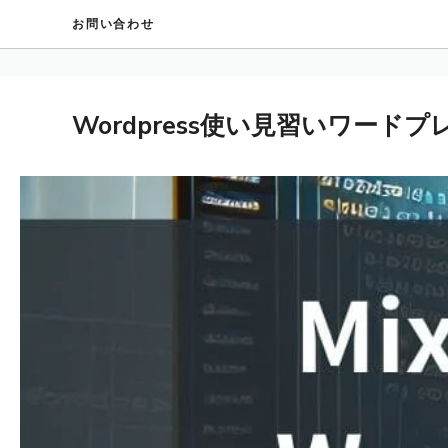
コ
お問い合わせ
ン
テ
ン
ツ
Wordpress使い見習いワード
へ
ス
キ
ッ
プ