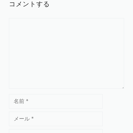
コメントする
コ
メ
ン
ト
名
前
メ
ー
ル
サ