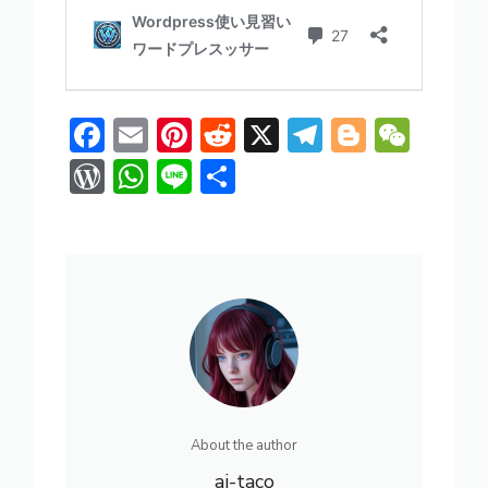
F
E
Pi
R
X
T
Bl
W
ac
m
nt
e
el
o
e
W
W
Li
共
e
ai
er
d
e
g
C
or
h
n
有
b
l
e
di
gr
g
h
d
at
e
o
st
t
a
er
at
Pr
s
ok
m
e
A
ss
p
p
About the author
ai-taco