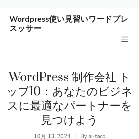
コ
Wordpress使い見習いワードプレ
ン
スッサー
テ
ン
メ
ツ
ニ
へ
ス
ュ
キ
WordPress 制作会社 ト
ー
ッ
プ
ップ10：あなたのビジネ
スに最適なパートナーを
見つけよう
10月 13, 2024
By
ai-taco