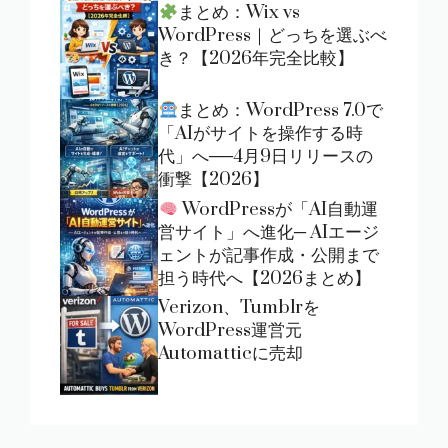
まとめ：Wix vs
WordPress｜どっちを選ぶべ
き？【2026年完全比較】
まとめ：WordPress 7.0で
「AIがサイトを操作する時
代」へ──4月9日リリースの
衝撃【2026】
WordPressが「AI自動運
営サイト」へ進化─ AIエージ
ェントが記事作成・公開まで
担う時代へ【2026まとめ】
Verizon、Tumblrを
WordPress運営元
Automatticに売却