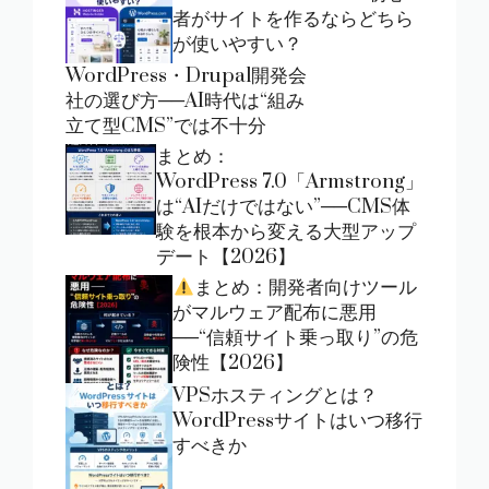
者がサイトを作るならどちら
が使いやすい？
WordPress・Drupal開発会
社の選び方──AI時代は“組み
立て型CMS”では不十分
まとめ：
WordPress 7.0「Armstrong」
は“AIだけではない”──CMS体
験を根本から変える大型アップ
デート【2026】
まとめ：開発者向けツール
がマルウェア配布に悪用
──“信頼サイト乗っ取り”の危
険性【2026】
VPSホスティングとは？
WordPressサイトはいつ移行
すべきか