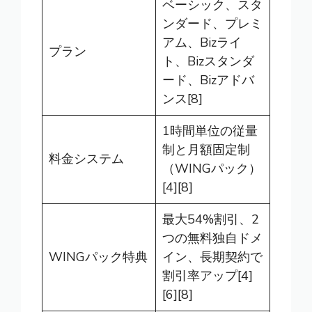
ベーシック、スタ
ンダード、プレミ
アム、Bizライ
プラン
ト、Bizスタンダ
ード、Bizアドバ
ンス[8]
1時間単位の従量
制と月額固定制
料金システム
（WINGパック）
[4][8]
最大54%割引、2
つの無料独自ドメ
WINGパック特典
イン、長期契約で
割引率アップ[4]
[6][8]