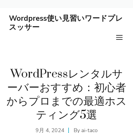
コ
Wordpress使い見習いワードプレ
ン
スッサー
テ
ン
メ
ツ
ニ
へ
ス
ュ
キ
WordPressレンタルサ
ー
ッ
プ
ーバーおすすめ：初心者
からプロまでの最適ホス
ティング5選
9月 4, 2024
By
ai-taco