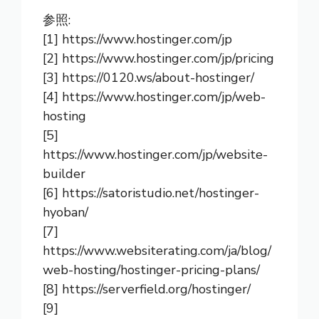
参照:
[1] https://www.hostinger.com/jp
[2] https://www.hostinger.com/jp/pricing
[3] https://0120.ws/about-hostinger/
[4] https://www.hostinger.com/jp/web-
hosting
[5]
https://www.hostinger.com/jp/website-
builder
[6] https://satoristudio.net/hostinger-
hyoban/
[7]
https://www.websiterating.com/ja/blog/
web-hosting/hostinger-pricing-plans/
[8] https://serverfield.org/hostinger/
[9]