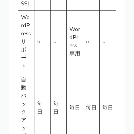
SSL
Wo
rdP
Wor
ress
dPr
サ
○
○
○
○
ess
ポ
専用
ー
ト
自
動
バ
ッ
毎
毎
毎日
毎日
毎日
ク
日
日
ア
ッ