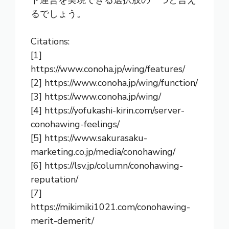
ト運営を実現できる選択肢の一つと言え
るでしょう。
Citations:
[1]
https://www.conoha.jp/wing/features/
[2] https://www.conoha.jp/wing/function/
[3] https://www.conoha.jp/wing/
[4] https://yofukashi-kirin.com/server-
conohawing-feelings/
[5] https://www.sakurasaku-
marketing.co.jp/media/conohawing/
[6] https://lsv.jp/column/conohawing-
reputation/
[7]
https://mikimiki1021.com/conohawing-
merit-demerit/