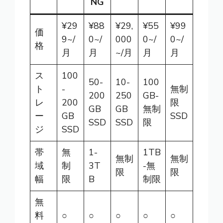
NG
¥29
¥88
¥29,
¥55
¥99
価
9~/
0~/
000
0~/
0~/
格
月
月
~/月
月
月
ス
100
50-
10-
100
ト
-
無制
200
250
GB-
レ
200
限
GB
GB
無制
ー
GB
SSD
SSD
SSD
限
ジ
SSD
帯
無
1-
1TB
無制
無制
域
制
3T
-無
限
限
幅
限
B
制限
無
料
○
○
○
○
○