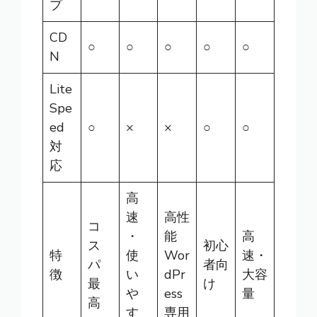
プ
CD
○
○
○
○
○
N
Lite
Spe
ed
○
×
×
○
○
対
応
高
速
高性
コ
・
能
高
ス
初心
特
使
Wor
速・
パ
者向
徴
い
dPr
大容
最
け
や
ess
量
高
す
専用