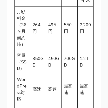
イズ
月額
料金
（36
264
495
550
2,200
ヶ月
円
円
円
円
契約
時）
容量
350G
450G
700G
1.2T
（SS
B
B
B
B
D）
Wor
dPre
最高
最高
高速
高速
ss対
速
速
応