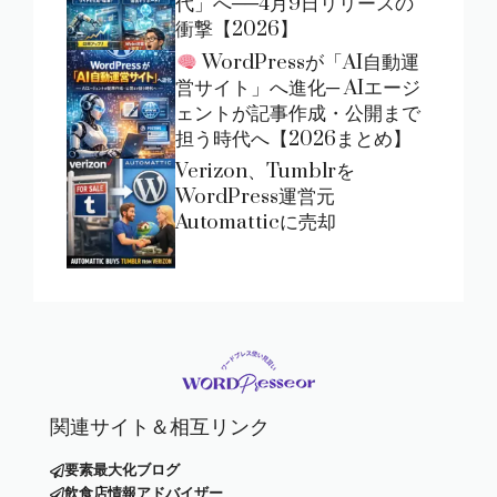
代」へ──4月9日リリースの
衝撃【2026】
WordPressが「AI自動運
営サイト」へ進化─ AIエージ
ェントが記事作成・公開まで
担う時代へ【2026まとめ】
Verizon、Tumblrを
WordPress運営元
Automatticに売却
関連サイト＆相互リンク
要素最大化ブログ
飲食店情報アドバイザー