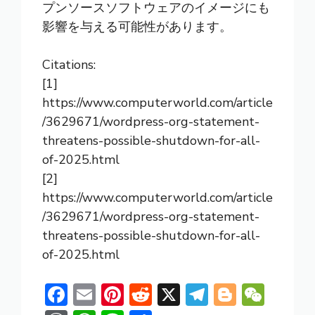
プンソースソフトウェアのイメージにも
影響を与える可能性があります。
Citations:
[1]
https://www.computerworld.com/article
/3629671/wordpress-org-statement-
threatens-possible-shutdown-for-all-
of-2025.html
[2]
https://www.computerworld.com/article
/3629671/wordpress-org-statement-
threatens-possible-shutdown-for-all-
of-2025.html
F
E
Pi
R
X
T
Bl
W