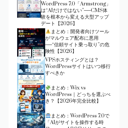
WordPress 7.0「Armstrong」
は“AIだけではない”──CMS体
験を根本から変える大型アップ
デート【2026】
まとめ：開発者向けツール
がマルウェア配布に悪用
──“信頼サイト乗っ取り”の危
険性【2026】
VPSホスティングとは？
WordPressサイトはいつ移行
すべきか
まとめ：Wix vs
WordPress｜どっちを選ぶべ
き？【2026年完全比較】
まとめ：WordPress 7.0で
「AIがサイトを操作する時