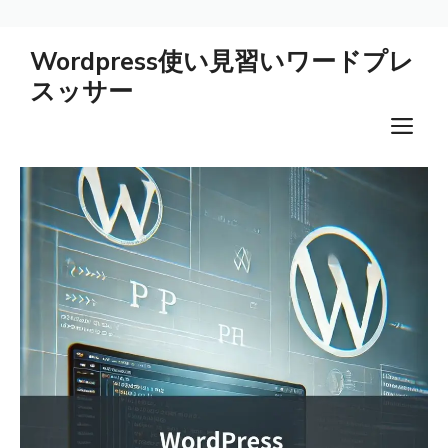
コ
Wordpress使い見習いワードプレ
ン
スッサー
テ
ン
メ
ツ
ニ
へ
ス
ュ
キ
ー
ッ
プ