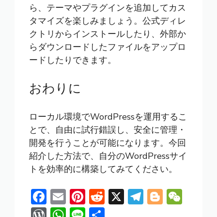
ら、テーマやプラグインを追加してカス
タマイズを楽しみましょう。公式ディレ
クトリからインストールしたり、外部か
らダウンロードしたファイルをアップロ
ードしたりできます。
おわりに
ローカル環境でWordPressを運用するこ
とで、自由に試行錯誤し、安全に管理・
開発を行うことが可能になります。今回
紹介した方法で、自分のWordPressサイ
トを効率的に構築してみてください。
F
E
Pi
R
X
T
Bl
W
ac
m
nt
e
el
o
e
W
W
Li
共