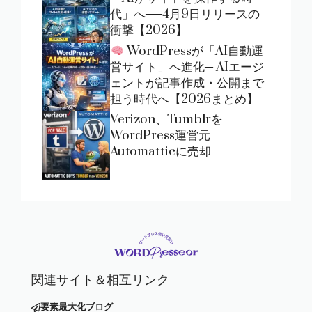
代」へ──4月9日リリースの
衝撃【2026】
WordPressが「AI自動運
営サイト」へ進化─ AIエージ
ェントが記事作成・公開まで
担う時代へ【2026まとめ】
Verizon、Tumblrを
WordPress運営元
Automatticに売却
関連サイト＆相互リンク
要素最大化ブログ