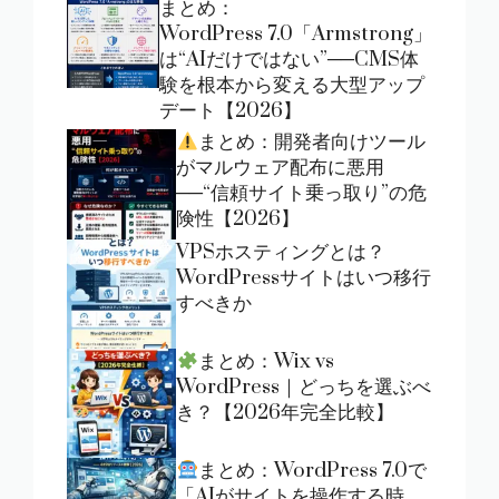
まとめ：
WordPress 7.0「Armstrong」
は“AIだけではない”──CMS体
験を根本から変える大型アップ
デート【2026】
まとめ：開発者向けツール
がマルウェア配布に悪用
──“信頼サイト乗っ取り”の危
険性【2026】
VPSホスティングとは？
WordPressサイトはいつ移行
すべきか
まとめ：Wix vs
WordPress｜どっちを選ぶべ
き？【2026年完全比較】
まとめ：WordPress 7.0で
「AIがサイトを操作する時