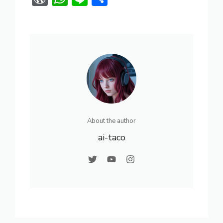
e
ai
er
d
e
g
C
or
h
n
有
b
l
e
di
gr
g
h
d
at
e
o
st
t
a
er
at
Pr
s
ok
m
e
A
ss
p
p
About the author
ai-taco