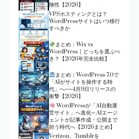
険性【2026】
VPSホスティングとは？
WordPressサイトはいつ移行
すべきか
まとめ：Wix vs
WordPress｜どっちを選ぶべ
き？【2026年完全比較】
まとめ：WordPress 7.0で
「AIがサイトを操作する時
代」へ──4月9日リリースの
衝撃【2026】
WordPressが「AI自動運
営サイト」へ進化─ AIエージ
ェントが記事作成・公開まで
担う時代へ【2026まとめ】
Verizon、Tumblrを