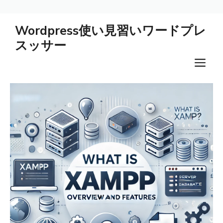
コ
Wordpress使い見習いワードプレ
ン
スッサー
テ
ン
メ
ツ
ニ
へ
ス
ュ
キ
ー
ッ
プ