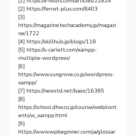
[1]
https://x-hours.com/articles/22824
[2]
https://ferret-plus.com/8403
[3]
https://magazine.techacademy.jp/magazi
ne/1722
[4]
https://skillhub.jp/blogs/118
[5]
https://s-carlett.com/xampp-
multiple-wordpress/
[6]
https://www.sungrove.co.jp/wordpress-
xampp/
[7]
https://newstd.net/basic/16385
[8]
https://school.dhw.co.jp/course/web/cont
ents/w_xampp.html
[9]
https://www.wpbeginner.com/ja/glossar