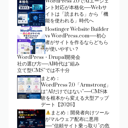
WordPress 7.0でAIエージェ
ント対応が本格化──Webサ
イトは「読まれる」から「機
能を使われる」時代へ
Hostinger Website Builder
vs WordPress.com──初心
者がサイトを作るならどちら
が使いやすい？
WordPress・Drupal開発会
社の選び方──AI時代は“組み
立て型CMS”では不十分
まとめ：
WordPress 7.0「Armstrong」
は“AIだけではない”──CMS体
験を根本から変える大型アップ
デート【2026】
まとめ：開発者向けツール
がマルウェア配布に悪用
──“信頼サイト乗っ取り”の危