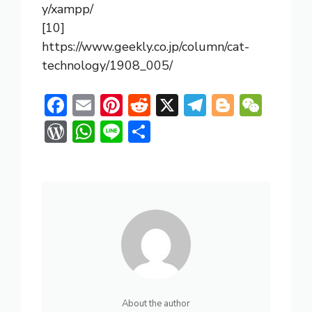
y/xampp/
[10]
https://www.geekly.co.jp/column/cat-
technology/1908_005/
F
E
Pi
R
X
T
Bl
W
ac
m
nt
e
el
o
e
W
W
Li
共
e
ai
er
d
e
g
C
or
h
n
有
b
l
e
di
gr
g
h
d
at
e
o
st
t
a
er
at
Pr
s
ok
m
e
A
ss
p
p
About the author