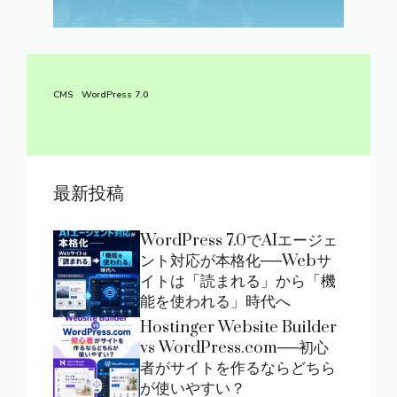
CMS
WordPress 7.0
最新投稿
WordPress 7.0でAIエージェ
ント対応が本格化──Webサ
イトは「読まれる」から「機
能を使われる」時代へ
Hostinger Website Builder
vs WordPress.com──初心
者がサイトを作るならどちら
が使いやすい？