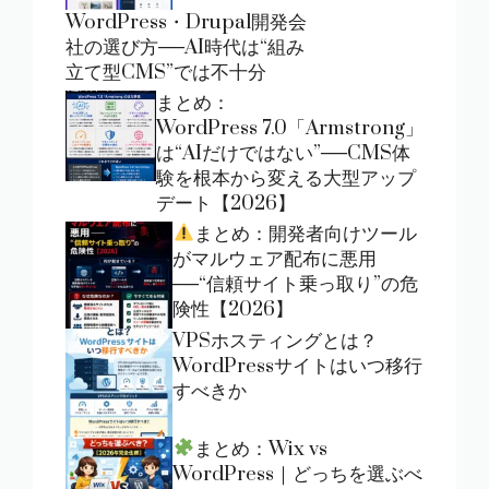
WordPress・Drupal開発会
社の選び方──AI時代は“組み
立て型CMS”では不十分
まとめ：
WordPress 7.0「Armstrong」
は“AIだけではない”──CMS体
験を根本から変える大型アップ
デート【2026】
まとめ：開発者向けツール
がマルウェア配布に悪用
──“信頼サイト乗っ取り”の危
険性【2026】
VPSホスティングとは？
WordPressサイトはいつ移行
すべきか
まとめ：Wix vs
WordPress｜どっちを選ぶべ