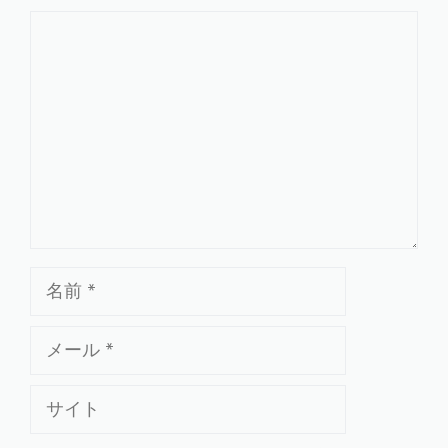
コ
メ
ン
ト
名
前
メ
ー
ル
サ
イ