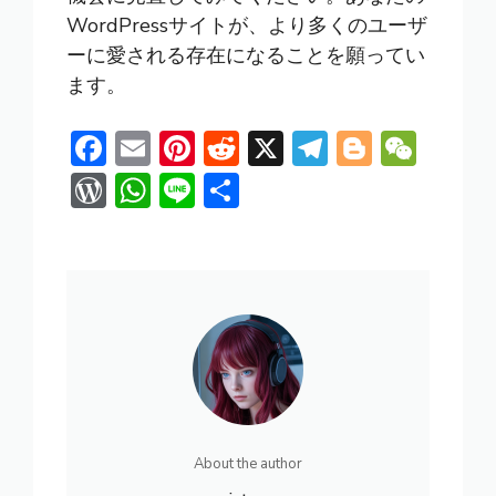
WordPressサイトが、より多くのユーザ
ーに愛される存在になることを願ってい
ます。
F
E
Pi
R
X
T
Bl
W
ac
m
nt
e
el
o
e
W
W
Li
共
e
ai
er
d
e
g
C
or
h
n
有
b
l
e
di
gr
g
h
d
at
e
o
st
t
a
er
at
Pr
s
ok
m
e
A
ss
p
p
About the author