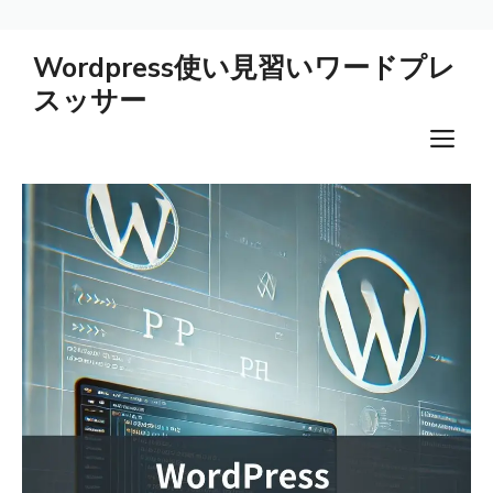
コ
Wordpress使い見習いワードプレ
ン
スッサー
テ
ン
メ
ツ
ニ
へ
ス
ュ
キ
ー
ッ
プ