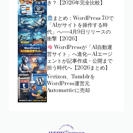
き？【2026年完全比較】
まとめ：WordPress 7.0で
「AIがサイトを操作する時
代」へ──4月9日リリースの
衝撃【2026】
WordPressが「AI自動運
営サイト」へ進化─ AIエージ
ェントが記事作成・公開まで
担う時代へ【2026まとめ】
Verizon、Tumblrを
WordPress運営元
Automatticに売却