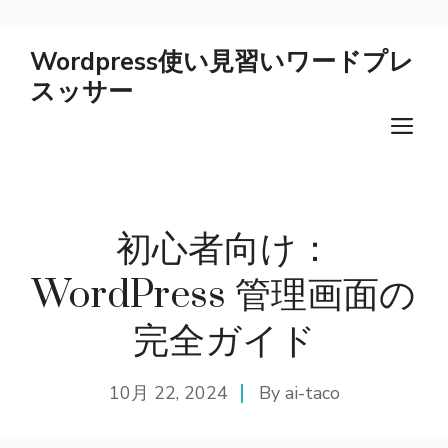
コ
Wordpress使い見習いワードプレ
ン
スッサー
テ
ン
メ
ツ
ニ
へ
ス
ュ
キ
初心者向け：
ー
ッ
プ
WordPress 管理画面の
完全ガイド
10月 22, 2024
By
ai-taco