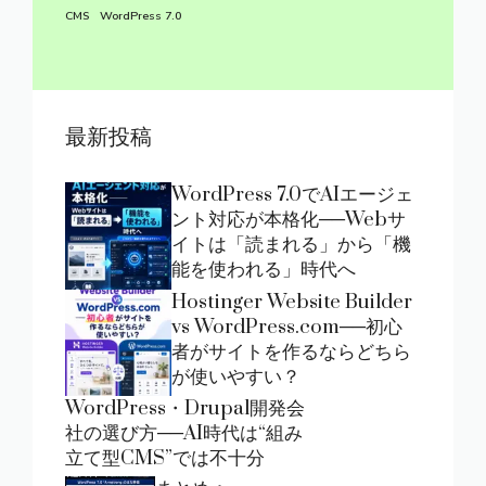
CMS
WordPress 7.0
最新投稿
WordPress 7.0でAIエージェ
ント対応が本格化──Webサ
イトは「読まれる」から「機
能を使われる」時代へ
Hostinger Website Builder
vs WordPress.com──初心
者がサイトを作るならどちら
が使いやすい？
WordPress・Drupal開発会
社の選び方──AI時代は“組み
立て型CMS”では不十分