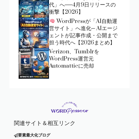
代」へ──4月9日リリースの
衝撃【2026】
WordPressが「AI自動運
営サイト」へ進化─ AIエージ
ェントが記事作成・公開まで
担う時代へ【2026まとめ】
Verizon、Tumblrを
WordPress運営元
Automatticに売却
関連サイト＆相互リンク
要素最大化ブログ