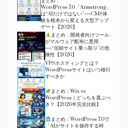
まとめ：
WordPress 7.0「Armstrong」
は“AIだけではない”──CMS体
験を根本から変える大型アップ
デート【2026】
まとめ：開発者向けツール
がマルウェア配布に悪用
──“信頼サイト乗っ取り”の危
険性【2026】
VPSホスティングとは？
WordPressサイトはいつ移行
すべきか
まとめ：Wix vs
WordPress｜どっちを選ぶべ
き？【2026年完全比較】
まとめ：WordPress 7.0で
「AIがサイトを操作する時