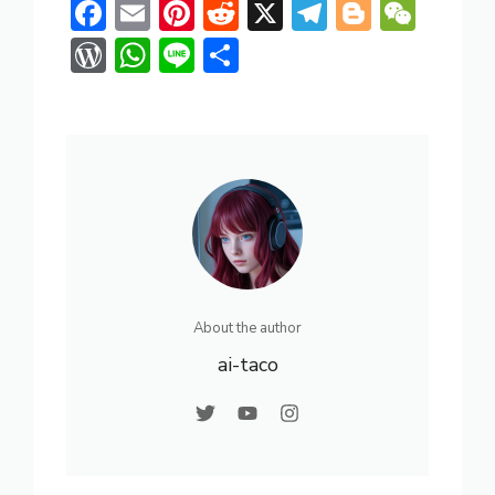
F
E
Pi
R
X
T
Bl
W
ac
m
nt
e
el
o
e
W
W
Li
共
e
ai
er
d
e
g
C
or
h
n
有
b
l
e
di
gr
g
h
d
at
e
o
st
t
a
er
at
Pr
s
ok
m
e
A
ss
p
p
About the author
ai-taco