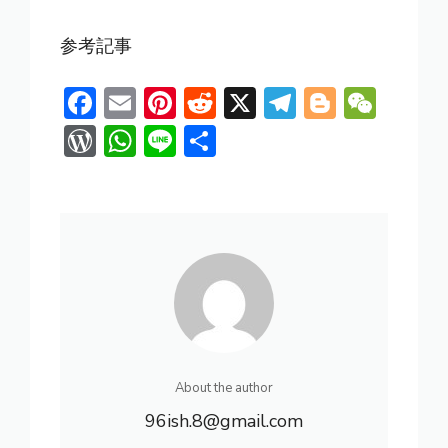
参考記事
F
E
Pi
R
X
T
Bl
W
ac
m
nt
e
el
o
e
W
W
Li
共
e
ai
er
d
e
g
C
or
h
n
有
b
l
e
di
gr
g
h
d
at
e
o
st
t
a
er
at
Pr
s
ok
m
e
A
ss
p
p
About the author
96ish.8@gmail.com