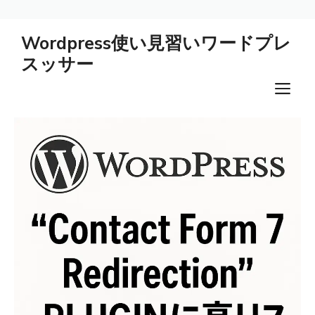
コ
Wordpress使い見習いワードプレ
ン
スッサー
テ
ン
メ
ツ
ニ
へ
ス
ュ
キ
ー
ッ
プ