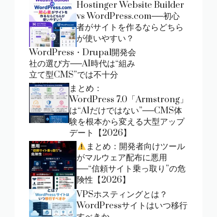
Hostinger Website Builder
vs WordPress.com──初心
者がサイトを作るならどちら
が使いやすい？
WordPress・Drupal開発会
社の選び方──AI時代は“組み
立て型CMS”では不十分
まとめ：
WordPress 7.0「Armstrong」
は“AIだけではない”──CMS体
験を根本から変える大型アップ
デート【2026】
まとめ：開発者向けツール
がマルウェア配布に悪用
──“信頼サイト乗っ取り”の危
険性【2026】
VPSホスティングとは？
WordPressサイトはいつ移行
すべきか