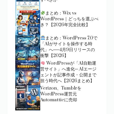
まとめ：Wix vs
WordPress｜どっちを選ぶべ
き？【2026年完全比較】
まとめ：WordPress 7.0で
「AIがサイトを操作する時
代」へ──4月9日リリースの
衝撃【2026】
WordPressが「AI自動運
営サイト」へ進化─ AIエージ
ェントが記事作成・公開まで
担う時代へ【2026まとめ】
Verizon、Tumblrを
WordPress運営元
Automatticに売却