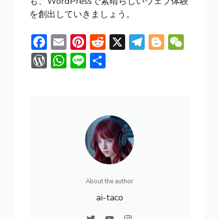
も、WordPressで素晴らしいウェブ体験
を創出していきましょう。
F
E
Pi
R
X
T
Bl
W
ac
m
nt
e
el
o
e
W
W
Li
共
e
ai
er
d
e
g
C
or
h
n
有
b
l
e
di
gr
g
h
d
at
e
o
st
t
a
er
at
Pr
s
ok
m
e
A
ss
p
p
About the author
ai-taco