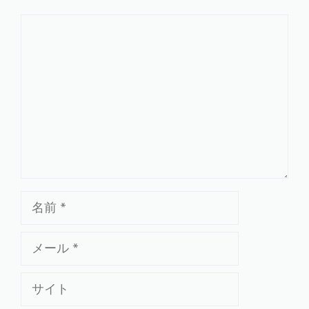
コ
メ
ン
ト
名
前
メ
ー
ル
サ
イ