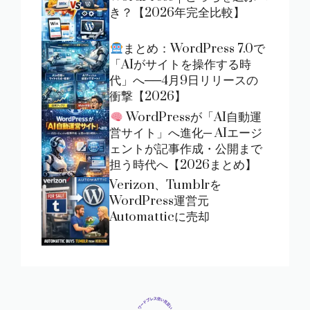
き？【2026年完全比較】
まとめ：WordPress 7.0で
「AIがサイトを操作する時
代」へ──4月9日リリースの
衝撃【2026】
WordPressが「AI自動運
営サイト」へ進化─ AIエージ
ェントが記事作成・公開まで
担う時代へ【2026まとめ】
Verizon、Tumblrを
WordPress運営元
Automatticに売却