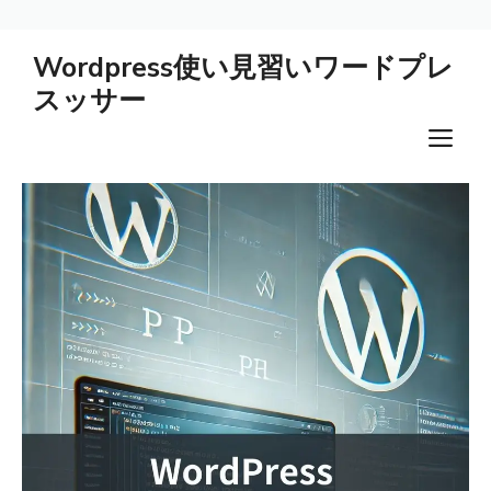
コ
Wordpress使い見習いワードプレ
ン
スッサー
テ
ン
メ
ツ
ニ
へ
ス
ュ
キ
ー
ッ
プ