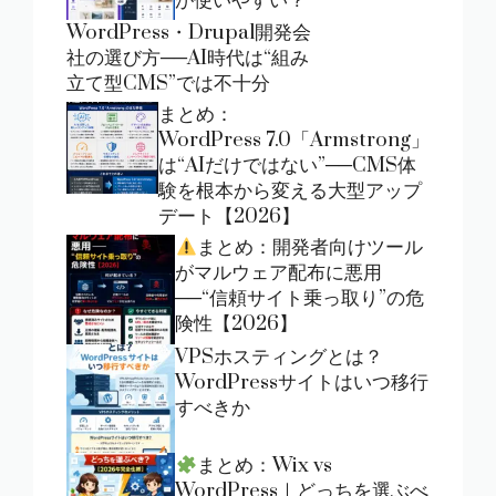
が使いやすい？
WordPress・Drupal開発会
社の選び方──AI時代は“組み
立て型CMS”では不十分
まとめ：
WordPress 7.0「Armstrong」
は“AIだけではない”──CMS体
験を根本から変える大型アップ
デート【2026】
まとめ：開発者向けツール
がマルウェア配布に悪用
──“信頼サイト乗っ取り”の危
険性【2026】
VPSホスティングとは？
WordPressサイトはいつ移行
すべきか
まとめ：Wix vs
WordPress｜どっちを選ぶべ