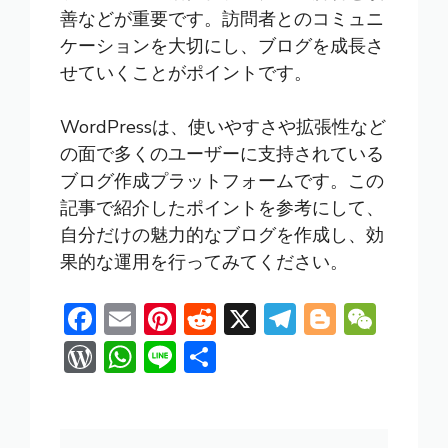
善などが重要です。訪問者とのコミュニ
ケーションを大切にし、ブログを成長さ
せていくことがポイントです。
WordPressは、使いやすさや拡張性など
の面で多くのユーザーに支持されている
ブログ作成プラットフォームです。この
記事で紹介したポイントを参考にして、
自分だけの魅力的なブログを作成し、効
果的な運用を行ってみてください。
F
E
Pi
R
X
T
Bl
W
ac
m
nt
e
el
o
e
W
W
Li
共
e
ai
er
d
e
g
C
or
h
n
有
b
l
e
di
gr
g
h
d
at
e
o
st
t
a
er
at