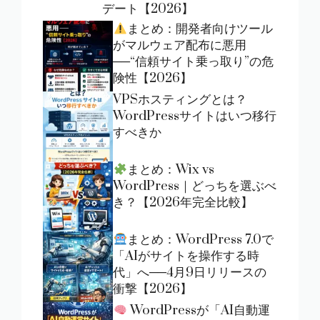
デート【2026】
まとめ：開発者向けツール
がマルウェア配布に悪用
──“信頼サイト乗っ取り”の危
険性【2026】
VPSホスティングとは？
WordPressサイトはいつ移行
すべきか
まとめ：Wix vs
WordPress｜どっちを選ぶべ
き？【2026年完全比較】
まとめ：WordPress 7.0で
「AIがサイトを操作する時
代」へ──4月9日リリースの
衝撃【2026】
WordPressが「AI自動運