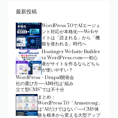
最新投稿
WordPress 7.0でAIエージェ
ント対応が本格化──Webサ
イトは「読まれる」から「機
能を使われる」時代へ
Hostinger Website Builder
vs WordPress.com──初心
者がサイトを作るならどちら
が使いやすい？
WordPress・Drupal開発会
社の選び方──AI時代は“組み
立て型CMS”では不十分
まとめ：
WordPress 7.0「Armstrong」
は“AIだけではない”──CMS体
験を根本から変える大型アップ