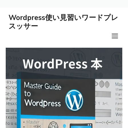
コ
Wordpress使い見習いワードプレ
ン
スッサー
テ
ン
メ
ツ
ニ
へ
ス
ュ
キ
ー
ッ
プ